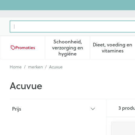
Ga naar de inhoud
Product, merk, categorie...
Schoonheid,
Dieet, voeding en
verzorging en
Promoties
Toon submenu voor Schoonhei
Toon subm
vitamines
hygiëne
Home
/
merken
/
Acuvue
Acuvue
Doorgaan naar productlijst
3
produ
Prijs
filter