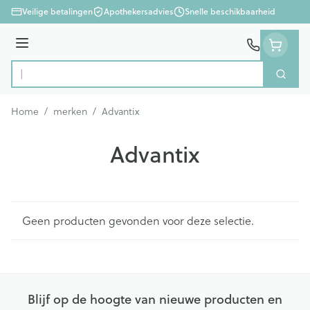
Ga naar de inhoud
Veilige betalingen
Apothekersadvies
Snelle beschikbaarheid
Menu
Zoek
Product, merk, categorie...
Home
/
merken
/
Advantix
Advantix
Geen producten gevonden voor deze selectie.
Blijf op de hoogte van nieuwe producten en