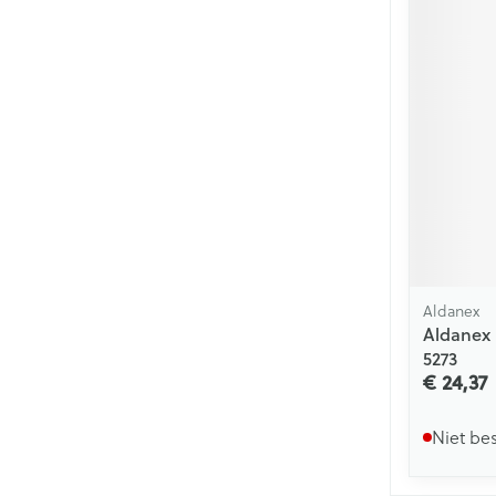
Aldanex
Aldanex 
5273
€ 24,37
Niet be