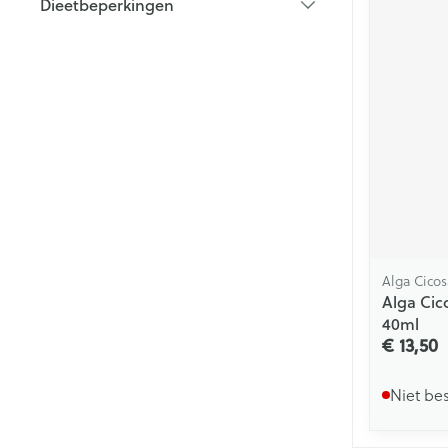
Dieetbeperkingen
filter
Alga Cicos
Alga Cic
40ml
€ 13,50
Niet be