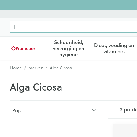
Ga naar de inhoud
Product, merk, categorie...
Schoonheid,
Dieet, voeding en
verzorging en
Promoties
Toon submenu voor Schoonhei
Toon subm
vitamines
hygiëne
Home
/
merken
/
Alga Cicosa
Alga Cicosa
Doorgaan naar productlijst
2
produ
Prijs
filter