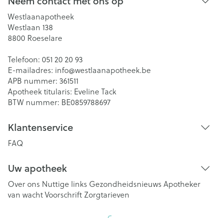
Neem contact met ons op
Westlaanapotheek
Westlaan 138
8800
Roeselare
Telefoon:
051 20 20 93
E-mailadres:
info@
westlaanapotheek.be
APB nummer:
361511
Apotheek titularis:
Eveline Tack
BTW nummer:
BE0859788697
Klantenservice
FAQ
Uw apotheek
Over ons
Nuttige links
Gezondheidsnieuws
Apotheker
van wacht
Voorschrift
Zorgtarieven