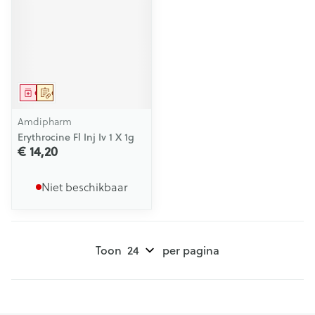
Geneesmiddel
Op voorschrift
Amdipharm
Erythrocine Fl Inj Iv 1 X 1g
€ 14,20
Niet beschikbaar
Toon
per pagina