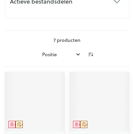
Actieve bestandsdelen
filter
7
producten
Sorteer op:
Geneesmiddel
Op voorschrift
Geneesmiddel
Op voorschrift