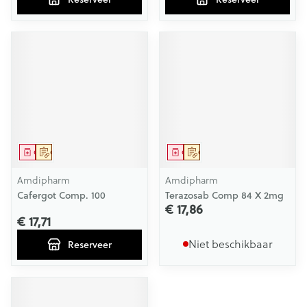
Geneesmiddel
Op voorschrift
Geneesmiddel
Op voorschrift
Amdipharm
Amdipharm
Cafergot Comp. 100
Terazosab Comp 84 X 2mg
€ 17,86
€ 17,71
Niet beschikbaar
Reserveer