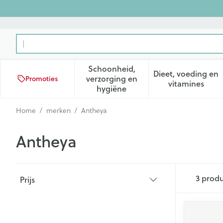
Ga naar de inhoud
Product, merk, categorie...
Schoonheid,
Dieet, voeding en
verzorging en
Promoties
Toon submenu voor Schoonhei
Toon subm
vitamines
hygiëne
Home
/
merken
/
Antheya
Antheya
Doorgaan naar productlijst
3
produ
Prijs
filter