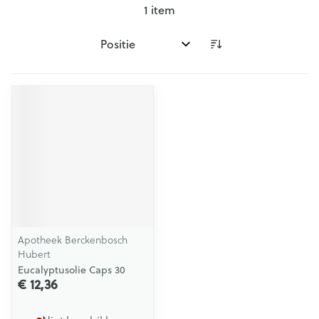
1
item
Sorteer op:
Apotheek Berckenbosch
Hubert
Eucalyptusolie Caps 30
€ 12,36