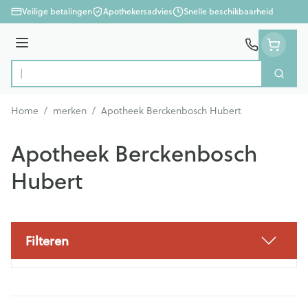
Ga naar de inhoud
Veilige betalingen
Apothekersadvies
Snelle beschikbaarheid
Menu
Zoek
Product, merk, categorie...
Home
/
merken
/
Apotheek Berckenbosch Hubert
Apotheek Berckenbosch
Hubert
Filteren
Doorgaan naar productlijst