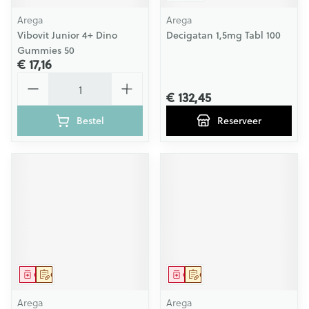
Arega
Arega
Vibovit Junior 4+ Dino
Decigatan 1,5mg Tabl 100
Gummies 50
€ 17,16
Aantal
€ 132,45
Bestel
Reserveer
Geneesmiddel
Op voorschrift
Geneesmiddel
Op voorschrift
Arega
Arega