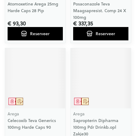
Atomoxetine Arega 25mg
Posaconazole Teva
Harde Caps 28 Pip
Maagsapresist. Comp 24 X
100mg
€ 93,30
€ 337,35
Reserveer
Reserveer
Geneesmiddel
Op voorschrift
Geneesmiddel
Op voorschrift
Arega
Arega
Celecoxib Teva Generics
Sapropterin Dipharma
100mg Harde Caps 90
100mg Pdr Drinkb.opl
Zakje30