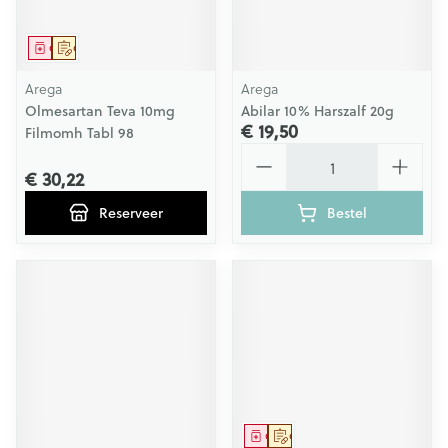
Geneesmiddel
Op voorschrift
Arega
Arega
Olmesartan Teva 10mg
Abilar 10% Harszalf 20g
€ 19,50
Filmomh Tabl 98
Aantal
€ 30,22
Reserveer
Bestel
Geneesmiddel
Op voorschrift