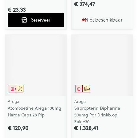
€ 274,47
€ 23,33
Niet beschikbaar
Reserveer
Geneesmiddel
Op voorschrift
Geneesmiddel
Op voorschrift
Arega
Arega
Atomoxetine Arega 100mg
Sapropterin Dipharma
Harde Caps 28 Pip
500mg Pdr Drinkb.opl
Zakje30
€ 120,90
€ 1.328,41