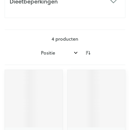
Dieetbeperkingen
filter
4
producten
Sorteer op: