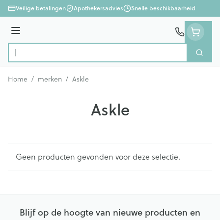
Ga naar de inhoud
Veilige betalingen
Apothekersadvies
Snelle beschikbaarheid
Menu
Zoek
Product, merk, categorie...
Home
/
merken
/
Askle
Askle
Geen producten gevonden voor deze selectie.
Blijf op de hoogte van nieuwe producten en