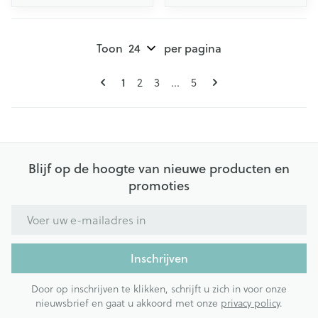
Toon
per pagina
Pagina's
U lees momenteel pagina
1
Pagina
Pagina
Pagina
2
3
...
5
Blijf op de hoogte van nieuwe producten en
promoties
E-mail adres
Inschrijven
Door op inschrijven te klikken, schrijft u zich in voor onze
nieuwsbrief en gaat u akkoord met onze
privacy policy
.