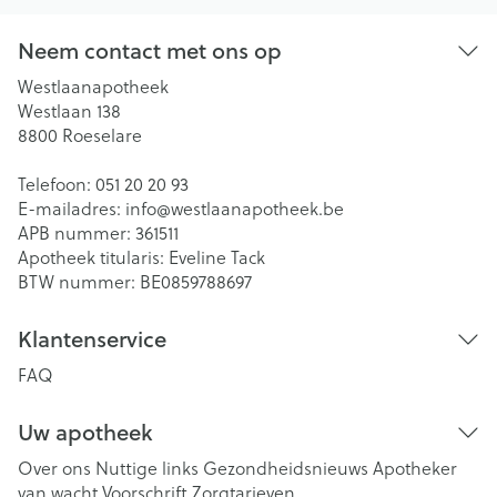
Neem contact met ons op
Westlaanapotheek
Westlaan 138
8800
Roeselare
Telefoon:
051 20 20 93
E-mailadres:
info@
westlaanapotheek.be
APB nummer:
361511
Apotheek titularis:
Eveline Tack
BTW nummer:
BE0859788697
Klantenservice
FAQ
Uw apotheek
Over ons
Nuttige links
Gezondheidsnieuws
Apotheker
van wacht
Voorschrift
Zorgtarieven