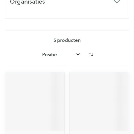
Organisaties
filter
5
producten
Sorteer op: