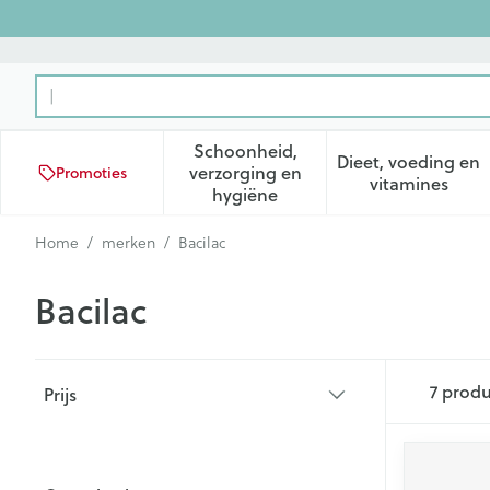
Ga naar de inhoud
Product, merk, categorie...
Schoonheid,
Dieet, voeding en
verzorging en
Promoties
Toon submenu voor Schoonhei
Toon subm
vitamines
hygiëne
Home
/
merken
/
Bacilac
Bacilac
Doorgaan naar productlijst
7
produ
Prijs
filter