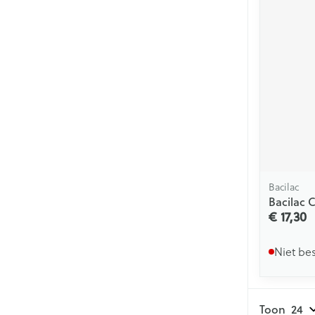
Bacilac
Bacilac 
€ 17,30
Niet be
Toon