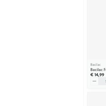
Bacilac
Bacilac 
€ 14,99
Aantal