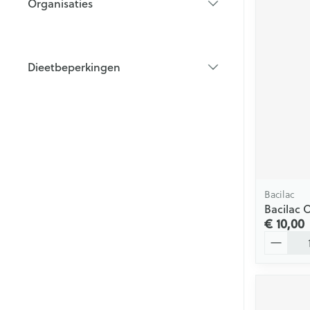
Organisaties
filter
Dieetbeperkingen
filter
Bacilac
Bacilac O
€ 10,00
Aantal