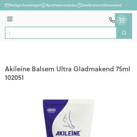
Ga naar de inhoud
Veilige betalingen
Apothekersadvies
Snelle beschikbaarheid
Menu
Zoek
Product, merk, categorie...
Akileine Balsem Ultra Gladmakend 75ml
102051