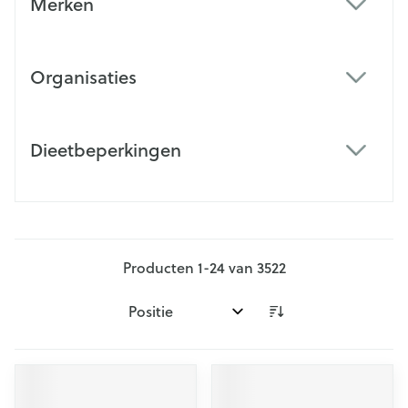
Merken
filter
Organisaties
filter
Dieetbeperkingen
filter
Producten
1
-
24
van
3522
Sorteer op: