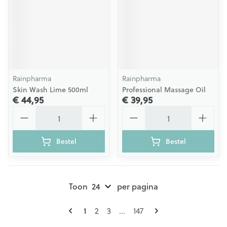
Rainpharma
Rainpharma
Skin Wash Lime 500ml
Professional Massage Oil
€ 44,95
€ 39,95
Aantal
Aantal
Bestel
Bestel
Toon
per pagina
Pagina's
U lees momenteel pagina
Pagina
Pagina
Pagina
1
2
3
...
147