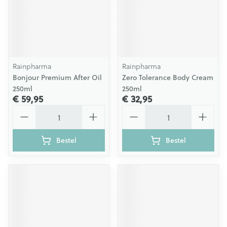
Rainpharma
Rainpharma
Bonjour Premium After Oil
Zero Tolerance Body Cream
250ml
250ml
€ 59,95
€ 32,95
Aantal
Aantal
Bestel
Bestel