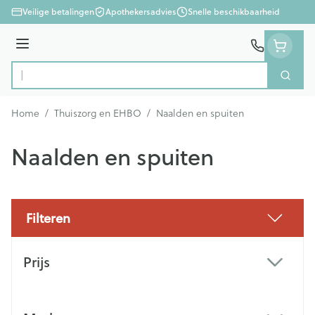
Ga naar de inhoud
Veilige betalingen
Apothekersadvies
Snelle beschikbaarheid
Menu
Zoek
Product, merk, categorie...
Home
/
Thuiszorg en EHBO
/
Naalden en spuiten
Naalden en spuiten
Filteren
Doorgaan naar productlijst
Prijs
filter