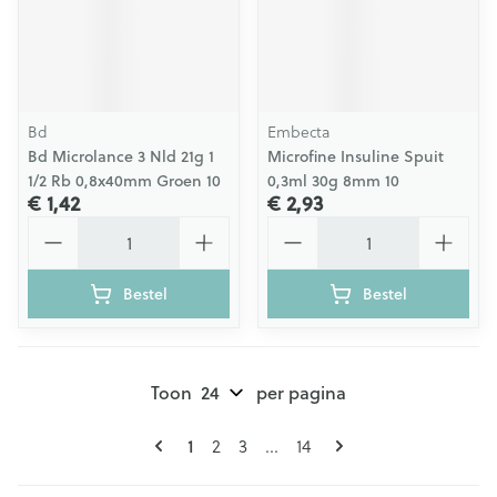
Bd
Embecta
Bd Microlance 3 Nld 21g 1
Microfine Insuline Spuit
1/2 Rb 0,8x40mm Groen 10
0,3ml 30g 8mm 10
€ 1,42
€ 2,93
Aantal
Aantal
Bestel
Bestel
Toon
per pagina
Pagina's
U lees momenteel pagina
1
Pagina
Pagina
Pagina
2
3
...
14