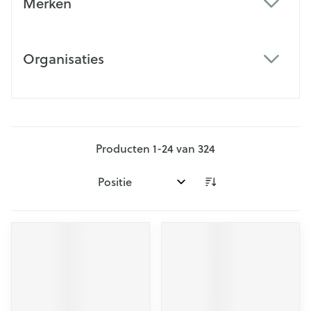
Merken
filter
Organisaties
filter
Producten
1
-
24
van
324
Sorteer op: