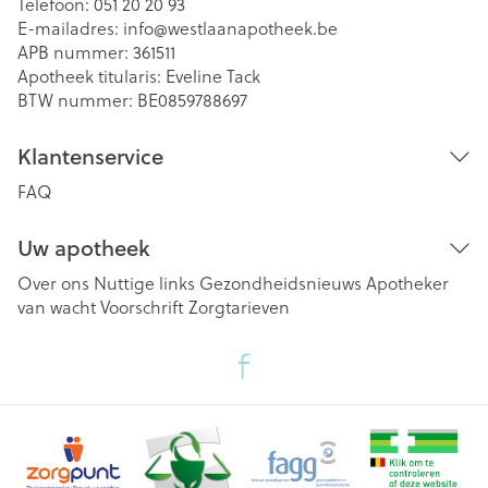
Telefoon:
051 20 20 93
E-mailadres:
info@
westlaanapotheek.be
APB nummer:
361511
Apotheek titularis:
Eveline Tack
BTW nummer:
BE0859788697
Klantenservice
FAQ
Uw apotheek
Over ons
Nuttige links
Gezondheidsnieuws
Apotheker
van wacht
Voorschrift
Zorgtarieven