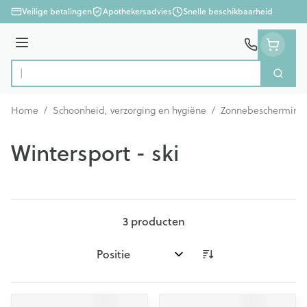
Ga naar de inhoud
Veilige betalingen
Apothekersadvies
Snelle beschikbaarheid
Menu
Zoek
Product, merk, categorie...
Home
/
Schoonheid, verzorging en hygiëne
/
Zonnebescherming
Wintersport - ski
3
producten
Sorteer op: