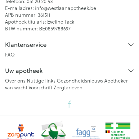
Telefoon:
051 20 20 93
E-mailadres:
info@
westlaanapotheek.be
APB nummer:
361511
Apotheek titularis:
Eveline Tack
BTW nummer:
BE0859788697
Klantenservice
FAQ
Uw apotheek
Over ons
Nuttige links
Gezondheidsnieuws
Apotheker
van wacht
Voorschrift
Zorgtarieven