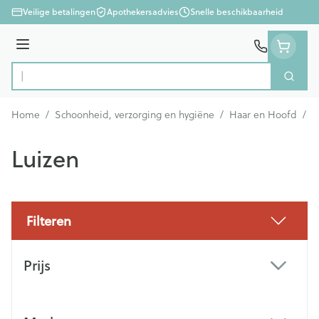
Ga naar de inhoud
Veilige betalingen
Apothekersadvies
Snelle beschikbaarheid
Menu
Zoek
Product, merk, categorie...
Home
/
Schoonheid, verzorging en hygiëne
/
Haar en Hoofd
/
L
Luizen
Filteren
Doorgaan naar productlijst
Prijs
filter