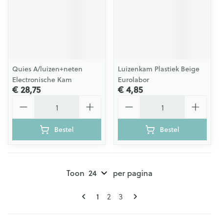
Quies A/luizen+neten
Luizenkam Plastiek Beige
Electronische Kam
Eurolabor
€ 28,75
€ 4,85
Aantal
Aantal
Bestel
Bestel
Toon
per pagina
Pagina's
U lees momenteel pagina
Pagina
Pagina
1
2
3