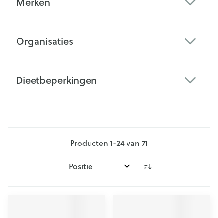
Merken
filter
Organisaties
filter
Dieetbeperkingen
filter
Producten
1
-
24
van
71
Sorteer op: