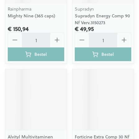
Rainpharma
Supradyn
Mighty Nine (365 caps)
Supradyn Energy Comp 90
Nf Verv.3150273
€ 150,94
€ 49,95
Aantal
Aantal
Bestel
Bestel
Alvityl Multivitaminen
Forticine Extra Comp 30 Nf