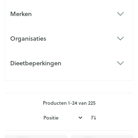
Merken
filter
Organisaties
filter
Dieetbeperkingen
filter
Producten
1
-
24
van
225
Sorteer op: