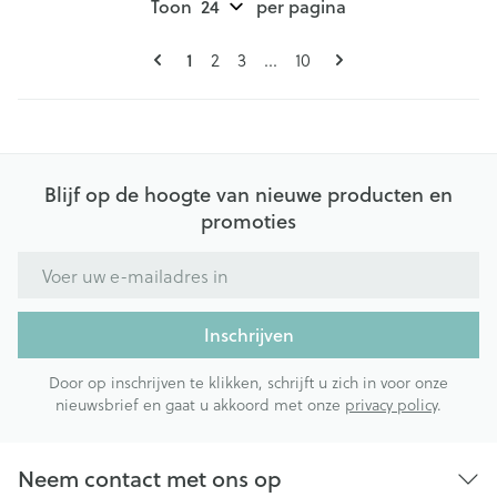
Toon
per pagina
Pagina's
U lees momenteel pagina
Pagina
Pagina
Pagina
1
2
3
...
10
Blijf op de hoogte van nieuwe producten en
promoties
E-mail adres
Inschrijven
Door op inschrijven te klikken, schrijft u zich in voor onze
nieuwsbrief en gaat u akkoord met onze
privacy policy
.
Neem contact met ons op