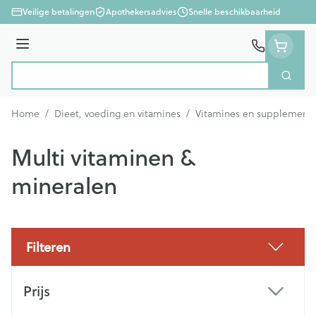
Ga naar de inhoud
Veilige betalingen
Apothekersadvies
Snelle beschikbaarheid
Menu
Zoek
Product, merk, categorie...
Home
/
Dieet, voeding en vitamines
/
Vitamines en supplement
Multi vitaminen &
mineralen
Filteren
Doorgaan naar productlijst
Prijs
filter