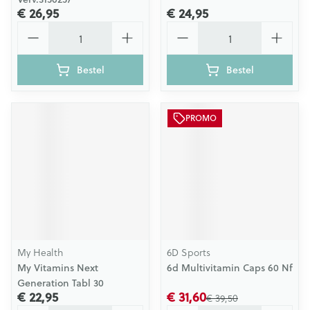
€ 26,95
€ 24,95
Aantal
Aantal
Bestel
Bestel
PROMO
My Health
6D Sports
My Vitamins Next
6d Multivitamin Caps 60 Nf
Generation Tabl 30
€ 22,95
€ 31,60
€ 39,50