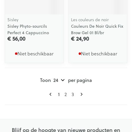
Sisley
Les couleurs de noir
Sisley Phyto-sourcils
Couleurs De Noir Quick Fix
Perfect 4 Cappuccino
Brow Gel 01 Bl/br
€ 56,00
€ 24,90
Niet beschikbaar
Niet beschikbaar
Toon
per pagina
Pagina's
U lees momenteel pagina
1
Pagina
Pagina
2
3
Blijf op de hoogte van nieuwe producten en