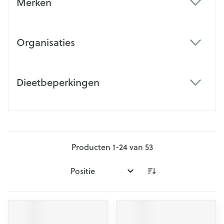
Merken
filter
Organisaties
filter
Dieetbeperkingen
filter
Producten
1
-
24
van
53
Sorteer op: