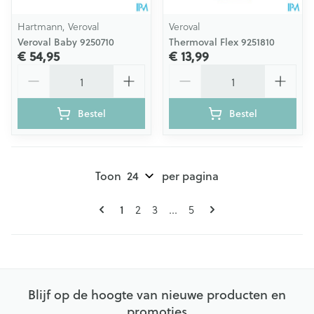
Hartmann, Veroval
Veroval
Veroval Baby 9250710
Thermoval Flex 9251810
€ 54,95
€ 13,99
Aantal
Aantal
Bestel
Bestel
Toon
per pagina
Pagina's
U lees momenteel pagina
Pagina
Pagina
Pagina
1
2
3
...
5
Blijf op de hoogte van nieuwe producten en
promoties