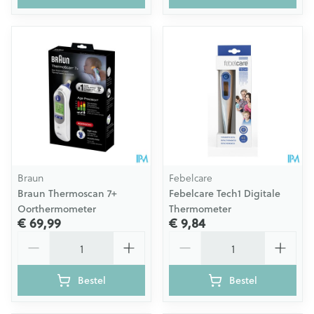
Braun
Febelcare
Braun Thermoscan 7+
Febelcare Tech1 Digitale
Oorthermometer
Thermometer
€ 69,99
€ 9,84
Aantal
Aantal
Bestel
Bestel