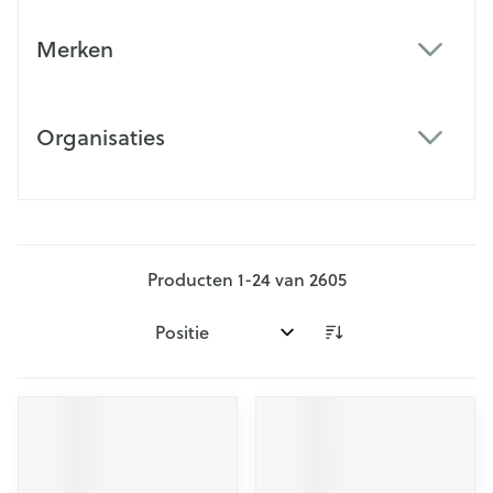
Merken
filter
Organisaties
filter
Producten
1
-
24
van
2605
Sorteer op: