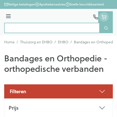
Ga naar de inhoud
Veilige betalingen
Apothekersadvies
Snelle beschikbaarheid
Menu
Zoek
Product, merk, categorie...
Home
/
Thuiszorg en EHBO
/
EHBO
/
Bandages en Orthopedie 
Bandages en Orthopedie -
orthopedische verbanden
Filteren
Doorgaan naar productlijst
Prijs
filter