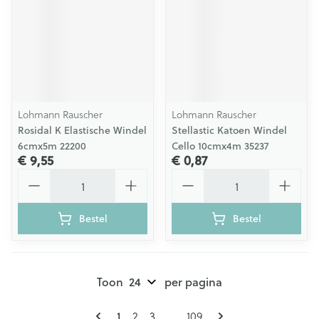
Lohmann Rauscher
Lohmann Rauscher
Rosidal K Elastische Windel
Stellastic Katoen Windel
6cmx5m 22200
Cello 10cmx4m 35237
€ 9,55
€ 0,87
Aantal
Aantal
Bestel
Bestel
Toon
per pagina
Pagina's
U lees momenteel pagina
Pagina
Pagina
Pagina
1
2
3
...
109