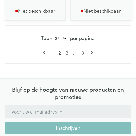
Niet beschikbaar
Niet beschikbaar
Toon
per pagina
Pagina's
U lees momenteel pagina
1
Pagina
Pagina
Pagina
2
3
...
9
Blijf op de hoogte van nieuwe producten en
promoties
E-mail adres
Inschrijven