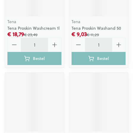
Tena
Tena
Tena Proskin Washcream 1l
Tena Proskin Washand 50
€ 18,79
€ 9,03
€ 23,49
€ 11,29
Aantal
Aantal
Bestel
Bestel