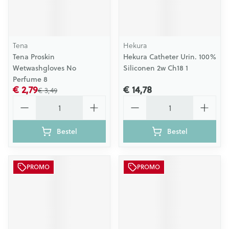
Tena
Hekura
Tena Proskin
Hekura Catheter Urin. 100%
Wetwashgloves No
Siliconen 2w Ch18 1
Perfume 8
€ 2,79
€ 14,78
€ 3,49
Aantal
Aantal
Bestel
Bestel
PROMO
PROMO