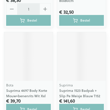
€ 38,30
80x80cm
Aantal
€ 32,50
Bestel
Bestel
Bota
Suprima
Suprima 4697 Body Korte
Suprima 1523 Badpak +
Mouw+benenrits Wit Xxl
Slip Pe Meisje Blauw T152
€ 39,70
€ 141,60
Bestel
Bestel