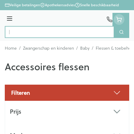
Ga naar de inhoud
Veilige betalingen
Apothekersadvies
Snelle beschikbaarheid
Menu
Zoek
Product, merk, categorie...
Home
/
Zwangerschap en kinderen
/
Baby
/
Flessen & toebehor
Accessoires flessen
Filteren
Doorgaan naar productlijst
Prijs
filter