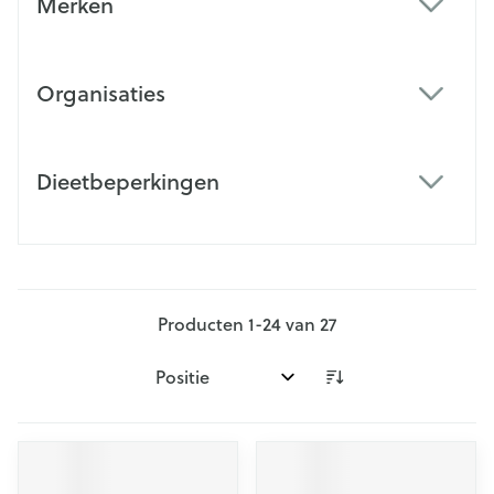
Merken
filter
Organisaties
filter
Dieetbeperkingen
filter
Producten
1
-
24
van
27
Sorteer op: