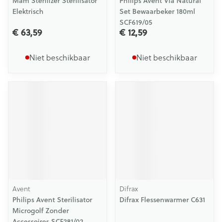
Mam Sterilizer Sterilisator
Philips Avent Via Natural
Elektrisch
Set Bewaarbeker 180ml
SCF619/05
€ 63,59
€ 12,59
Niet beschikbaar
Niet beschikbaar
Avent
Difrax
Philips Avent Sterilisator
Difrax Flessenwarmer C631
Microgolf Zonder
Accessoires SCF281/02