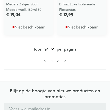
Medela Zakjes Voor
Difrax Luxe Isolerende
Moedermelk 180ml 50
Flessentas
€ 19,04
€ 12,99
Niet beschikbaar
Niet beschikbaar
Toon
per pagina
Pagina's
U lees momenteel pagina
Pagina
1
2
Blijf op de hoogte van nieuwe producten en
promoties
E-mail adres