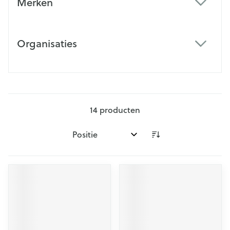
Merken
filter
Organisaties
filter
14
producten
Sorteer op: