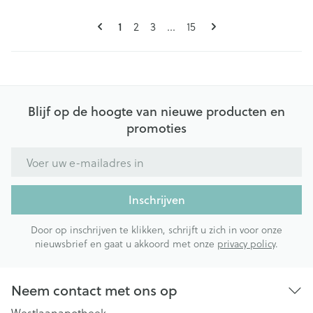
Pagina's
U lees momenteel pagina
Pagina
Pagina
Pagina
1
2
3
...
15
Blijf op de hoogte van nieuwe producten en
promoties
E-mail adres
Inschrijven
Door op inschrijven te klikken, schrijft u zich in voor onze
nieuwsbrief en gaat u akkoord met onze
privacy policy
.
Neem contact met ons op
Westlaanapotheek