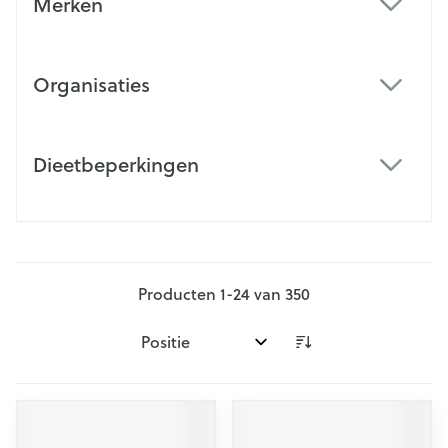
Merken
filter
Organisaties
filter
Dieetbeperkingen
filter
Producten
1
-
24
van
350
Sorteer op: