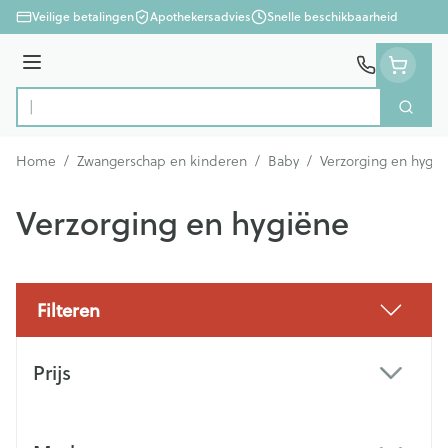
Ga naar de inhoud
Veilige betalingen
Apothekersadvies
Snelle beschikbaarheid
Menu
Zoek
Product, merk, categorie...
Home
/
Zwangerschap en kinderen
/
Baby
/
Verzorging en hygië
Verzorging en hygiëne
Filteren
Doorgaan naar productlijst
Prijs
filter