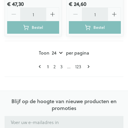
€ 47,30
€ 24,60
Aantal
Aantal
Bestel
Bestel
Toon
per pagina
Pagina's
U lees momenteel pagina
Pagina
Pagina
Pagina
1
2
3
...
123
Blijf op de hoogte van nieuwe producten en
promoties
E-mail adres