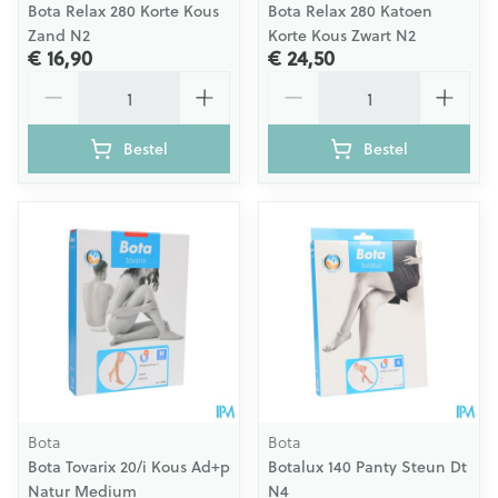
Bota Relax 280 Korte Kous
Bota Relax 280 Katoen
Zand N2
Korte Kous Zwart N2
€ 16,90
€ 24,50
Aantal
Aantal
Bestel
Bestel
Bota
Bota
Bota Tovarix 20/i Kous Ad+p
Botalux 140 Panty Steun Dt
Natur Medium
N4