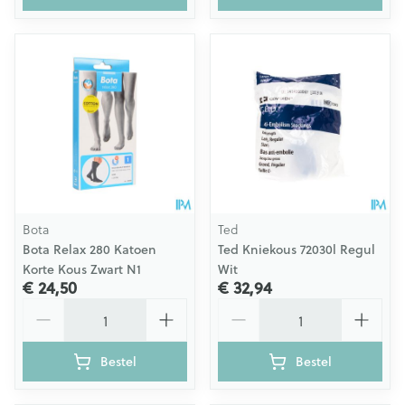
Bota
Ted
Bota Relax 280 Katoen
Ted Kniekous 72030l Regul
Korte Kous Zwart N1
Wit
€ 24,50
€ 32,94
Aantal
Aantal
Bestel
Bestel