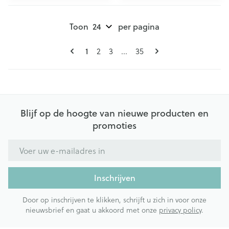
Toon
per pagina
Pagina's
U lees momenteel pagina
Pagina
Pagina
Pagina
1
2
3
...
35
Blijf op de hoogte van nieuwe producten en
promoties
E-mail adres
Inschrijven
Door op inschrijven te klikken, schrijft u zich in voor onze
nieuwsbrief en gaat u akkoord met onze
privacy policy
.