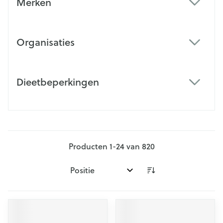
Merken
filter
Organisaties
filter
Dieetbeperkingen
filter
Producten
1
-
24
van
820
Sorteer op: