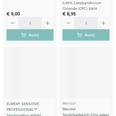
0,05% Cetylpyridinium
Chloride (CPC) 31414
€ 9,00
€ 8,95
Aantal
Aantal
Bestel
Bestel
Meridol
ELMEX® SENSITIVE
Meridol
PROFESSIONAL™
Tandvleesbesch.&fris.adem
Tandspoeling 400ml