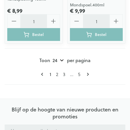
Mondspoel.400ml
€ 8,99
€ 9,99
Aantal
Aantal
Bestel
Bestel
Toon
per pagina
Pagina's
U lees momenteel pagina
Pagina
Pagina
Pagina
1
2
3
...
5
Blijf op de hoogte van nieuwe producten en
promoties
E-mail adres