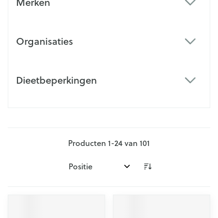
Merken
filter
Organisaties
filter
Dieetbeperkingen
filter
Producten
1
-
24
van
101
Sorteer op: