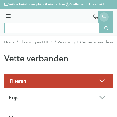
Ga naar de inhoud
Veilige betalingen
Apothekersadvies
Snelle beschikbaarheid
Menu
Zoek
Product, merk, categorie...
Home
/
Thuiszorg en EHBO
/
Wondzorg
/
Gespecialiseerde wo
Vette verbanden
Filteren
Doorgaan naar productlijst
Prijs
filter