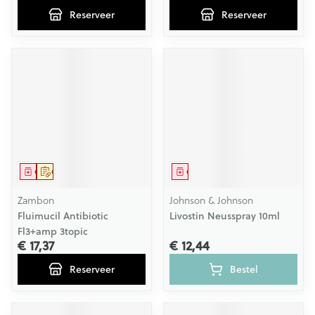
Reserveer
Reserveer
Geneesmiddel
Op voorschrift
Geneesmiddel
Zambon
Johnson & Johnson
Fluimucil Antibiotic
Livostin Neusspray 10ml
Fl3+amp 3topic
€ 17,37
€ 12,44
Reserveer
Bestel