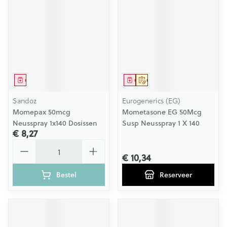
Geneesmiddel
Geneesmiddel
Op voorschrift
Sandoz
Eurogenerics (EG)
Momepax 50mcg
Mometasone EG 50Mcg
Neusspray 1x140 Dosissen
Susp Neusspray 1 X 140
€ 8,27
Aantal
€ 10,34
Bestel
Reserveer