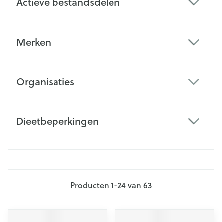
Actieve bestandsdelen
filter
Merken
filter
Organisaties
filter
Dieetbeperkingen
filter
Producten
1
-
24
van
63