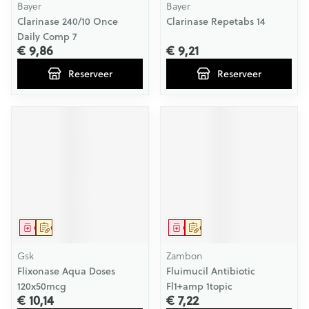
Bayer
Bayer
Clarinase 240/10 Once
Clarinase Repetabs 14
Daily Comp 7
€ 9,86
€ 9,21
Reserveer
Reserveer
Geneesmiddel
Op voorschrift
Geneesmiddel
Op voorschrift
Gsk
Zambon
Flixonase Aqua Doses
Fluimucil Antibiotic
120x50mcg
Fl1+amp 1topic
€ 10,14
€ 7,22