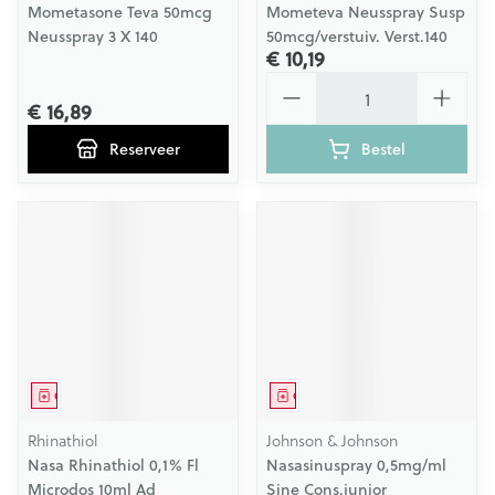
Mometasone Teva 50mcg
Mometeva Neusspray Susp
Neusspray 3 X 140
50mcg/verstuiv. Verst.140
€ 10,19
Aantal
€ 16,89
Reserveer
Bestel
Geneesmiddel
Geneesmiddel
Rhinathiol
Johnson & Johnson
Nasa Rhinathiol 0,1% Fl
Nasasinuspray 0,5mg/ml
Microdos 10ml Ad
Sine Cons.junior