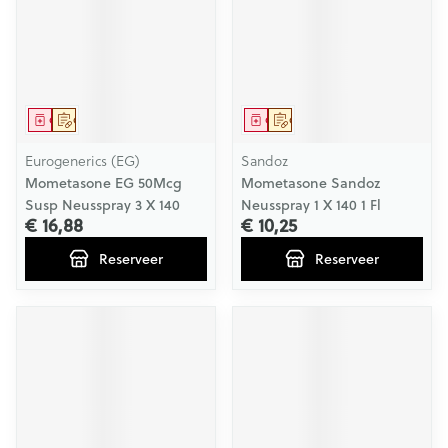
Geneesmiddel
Op voorschrift
Geneesmiddel
Op voorschrift
Eurogenerics (EG)
Sandoz
Mometasone EG 50Mcg
Mometasone Sandoz
Susp Neusspray 3 X 140
Neusspray 1 X 140 1 Fl
€ 16,88
€ 10,25
Reserveer
Reserveer