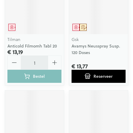
Geneesmiddel
Geneesmiddel
Op voorschrift
Tilman
Gsk
Anticold Filmomh Tabl 20
Avamys Neusspray Susp.
€ 13,19
120 Doses
Aantal
€ 13,77
Bestel
Reserveer