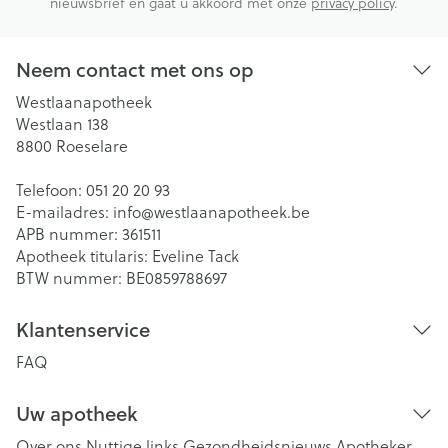
nieuwsbrief en gaat u akkoord met onze
privacy policy
.
Neem contact met ons op
Westlaanapotheek
Westlaan 138
8800
Roeselare
Telefoon:
051 20 20 93
E-mailadres:
info@
westlaanapotheek.be
APB nummer:
361511
Apotheek titularis:
Eveline Tack
BTW nummer:
BE0859788697
Klantenservice
FAQ
Uw apotheek
Over ons
Nuttige links
Gezondheidsnieuws
Apotheker