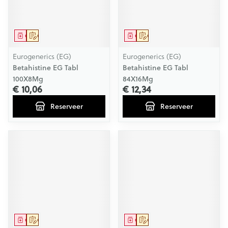
Geneesmiddel
Op voorschrift
Geneesmiddel
Op voorschrift
Eurogenerics (EG)
Eurogenerics (EG)
Betahistine EG Tabl
Betahistine EG Tabl
100X8Mg
84X16Mg
€ 10,06
€ 12,34
Reserveer
Reserveer
Geneesmiddel
Op voorschrift
Geneesmiddel
Op voorschrift