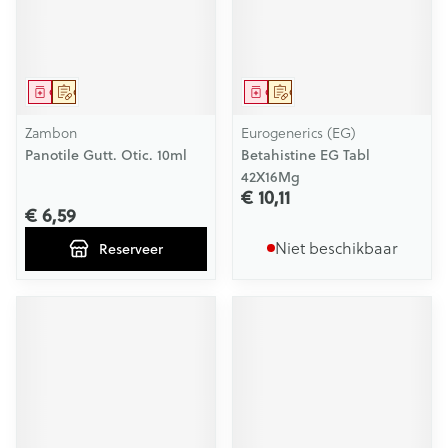
Geneesmiddel
Op voorschrift
Geneesmiddel
Op voorschrift
Zambon
Eurogenerics (EG)
Panotile Gutt. Otic. 10ml
Betahistine EG Tabl
42X16Mg
€ 10,11
€ 6,59
Niet beschikbaar
Reserveer