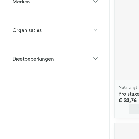
Merken
filter
Organisaties
filter
Dieetbeperkingen
filter
Nutriphyt
Pro staxe
€ 33,76
Aantal