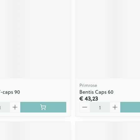
Primrose
V-caps 90
Bentis Caps 60
€ 43,23
Aantal