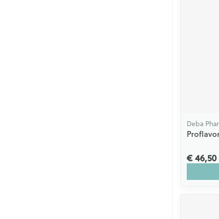
Deba Pha
Proflavo
€ 46,50