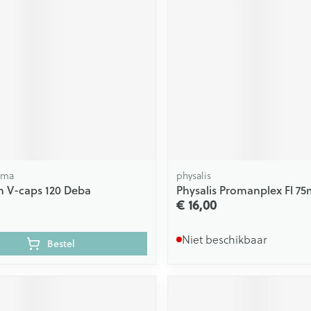
rma
physalis
n V-caps 120 Deba
Physalis Promanplex Fl 75
€ 16,00
Niet beschikbaar
Bestel