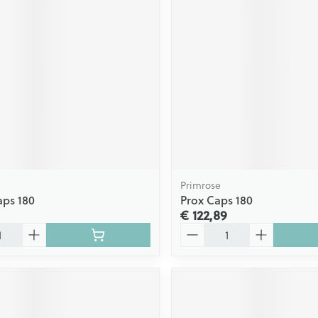
Primrose
aps 180
Prox Caps 180
€ 122,89
Aantal