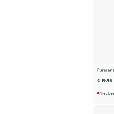
Purasan
€ 19,95
Niet be