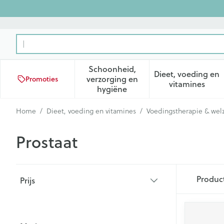
Ga naar de inhoud
Product, merk, categorie...
Schoonheid,
Dieet, voeding en
verzorging en
Promoties
Toon submenu voor Schoonhei
Toon subm
vitamines
hygiëne
Home
/
Dieet, voeding en vitamines
/
Voedingstherapie & welz
Prostaat
Doorgaan naar productlijst
Produc
Prijs
filter