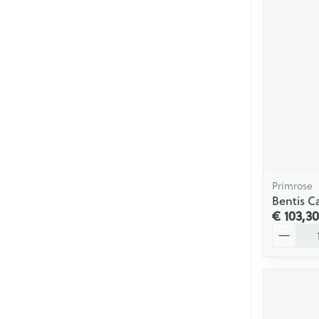
Primrose
Bentis C
€ 103,30
Aantal