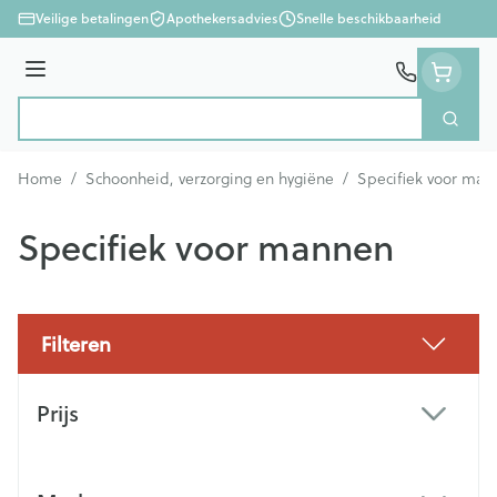
Ga naar de inhoud
Veilige betalingen
Apothekersadvies
Snelle beschikbaarheid
Menu
Zoek
Product, merk, categorie...
Home
/
Schoonheid, verzorging en hygiëne
/
Specifiek voor man
Specifiek voor mannen
Filteren
Doorgaan naar productlijst
Prijs
filter