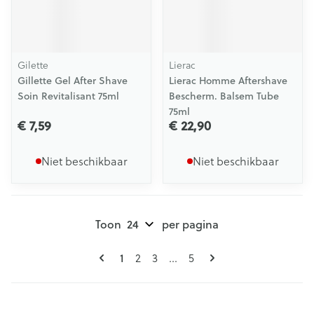
Gilette
Lierac
Gillette Gel After Shave
Lierac Homme Aftershave
Soin Revitalisant 75ml
Bescherm. Balsem Tube
75ml
€ 7,59
€ 22,90
Niet beschikbaar
Niet beschikbaar
Toon
per pagina
Pagina's
U lees momenteel pagina
1
Pagina
Pagina
Pagina
2
3
...
5