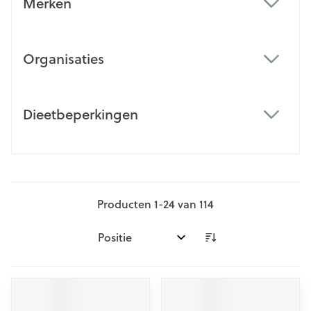
Merken
filter
Organisaties
filter
Dieetbeperkingen
filter
Producten
1
-
24
van
114
Sorteer op: