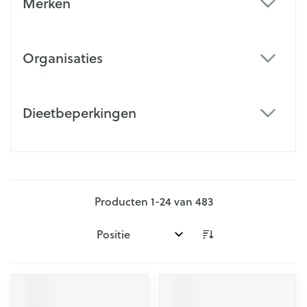
Merken
filter
Organisaties
filter
Dieetbeperkingen
filter
Producten
1
-
24
van
483
Sorteer op: