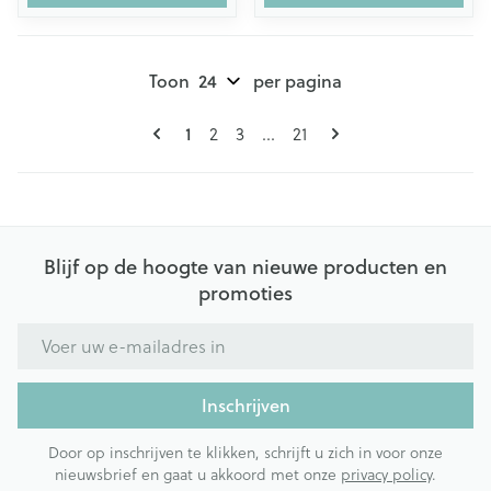
Toon
per pagina
Pagina's
U lees momenteel pagina
1
Pagina
Pagina
Pagina
2
3
...
21
Blijf op de hoogte van nieuwe producten en
promoties
E-mail adres
Inschrijven
Door op inschrijven te klikken, schrijft u zich in voor onze
nieuwsbrief en gaat u akkoord met onze
privacy policy
.