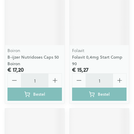
Boiron
Folavit
B-ijzer Nutridoses Caps 50
Folavit 0,4mg Start Comp
Boiron
90
€ 17,20
€ 15,27
Aantal
Aantal
Bestel
Bestel