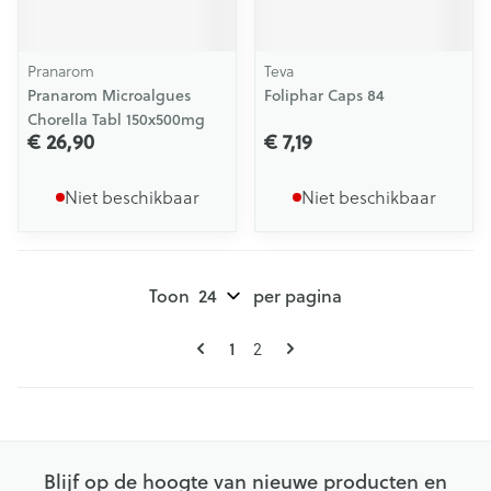
Pranarom
Teva
Pranarom Microalgues
Foliphar Caps 84
Chorella Tabl 150x500mg
€ 26,90
€ 7,19
Niet beschikbaar
Niet beschikbaar
Toon
per pagina
Pagina's
U lees momenteel pagina
Pagina
1
2
Blijf op de hoogte van nieuwe producten en