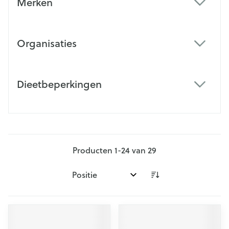
Merken
filter
Organisaties
filter
Dieetbeperkingen
filter
Producten
1
-
24
van
29
Sorteer op: