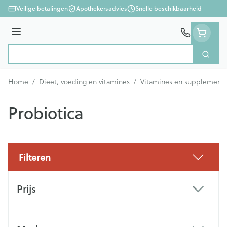
Ga naar de inhoud
Veilige betalingen
Apothekersadvies
Snelle beschikbaarheid
Menu
Zoek
Product, merk, categorie...
Home
/
Dieet, voeding en vitamines
/
Vitamines en supplement
Probiotica
Filteren
Doorgaan naar productlijst
Prijs
filter