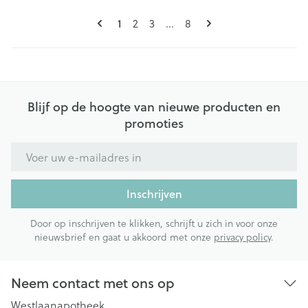
Pagina's
U lees momenteel pagina
Pagina
Pagina
Pagina
1
2
3
...
8
Blijf op de hoogte van nieuwe producten en
promoties
E-mail adres
Inschrijven
Door op inschrijven te klikken, schrijft u zich in voor onze
nieuwsbrief en gaat u akkoord met onze
privacy policy
.
Neem contact met ons op
Westlaanapotheek