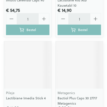
Imutis Cerevisia Caps 90
Lactibiane Kid Atb
Kauwtabl 10
€ 54,75
€ 14,90
Aantal
Aantal
Bestel
Bestel
Pileje
Metagenics
Lactibiane Imedia Stick 4
Bactiol Plus Caps 30 27717
Metagenics