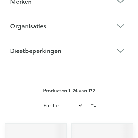
Merken
filter
Organisaties
filter
Dieetbeperkingen
filter
Producten
1
-
24
van
172
Sorteer op: