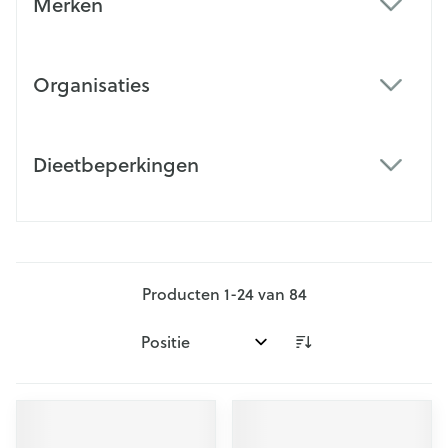
Merken
filter
Organisaties
filter
Dieetbeperkingen
filter
Producten
1
-
24
van
84
Sorteer op: