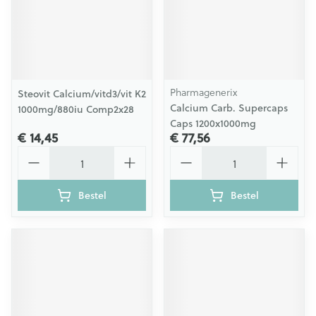
Pharmagenerix
Steovit Calcium/vitd3/vit K2
Calcium Carb. Supercaps
1000mg/880iu Comp2x28
Caps 1200x1000mg
€ 14,45
€ 77,56
Aantal
Aantal
Bestel
Bestel