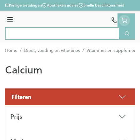
Ga naar de inhoud
Veilige betalingen
Apothekersadvies
Snelle beschikbaarheid
Menu
Zoek
Product, merk, categorie...
Home
/
Dieet, voeding en vitamines
/
Vitamines en supplement
Calcium
Filteren
Doorgaan naar productlijst
Prijs
filter