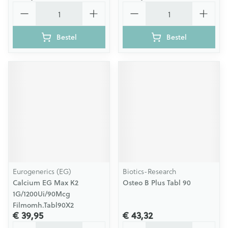
Aantal
Aantal
Bestel
Bestel
Eurogenerics (EG)
Biotics-Research
Calcium EG Max K2
Osteo B Plus Tabl 90
1G/1200Ui/90Mcg
Filmomh.Tabl90X2
€ 39,95
€ 43,32
Aantal
Aantal