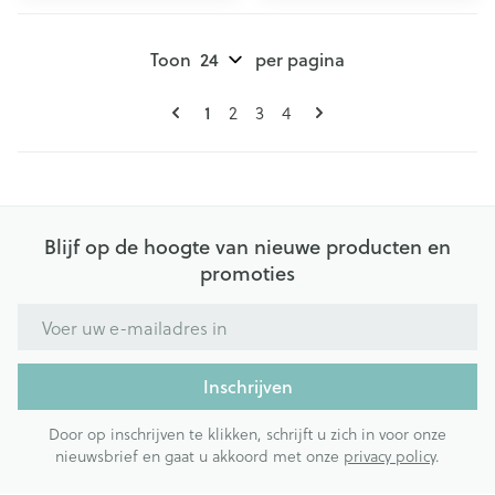
Toon
per pagina
Pagina's
U lees momenteel pagina
Pagina
Pagina
Pagina
1
2
3
4
Blijf op de hoogte van nieuwe producten en
promoties
E-mail adres
Inschrijven
Door op inschrijven te klikken, schrijft u zich in voor onze
nieuwsbrief en gaat u akkoord met onze
privacy policy
.