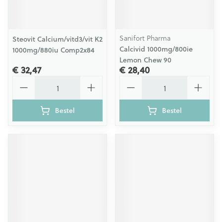
Sanifort Pharma
Steovit Calcium/vitd3/vit K2
Calcivid 1000mg/800ie
1000mg/880iu Comp2x84
Lemon Chew 90
€ 32,47
€ 28,40
Aantal
Aantal
Bestel
Bestel