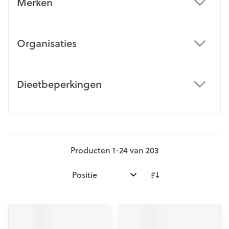
Merken
filter
Organisaties
filter
Dieetbeperkingen
filter
Producten
1
-
24
van
203
Sorteer op: