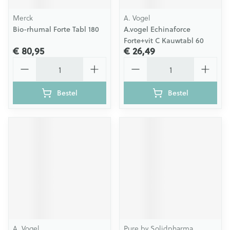
Merck
A. Vogel
Bio-rhumal Forte Tabl 180
A.vogel Echinaforce
Forte+vit C Kauwtabl 60
€ 80,95
€ 26,49
Aantal
Aantal
Bestel
Bestel
A. Vogel
Pure by Solidpharma