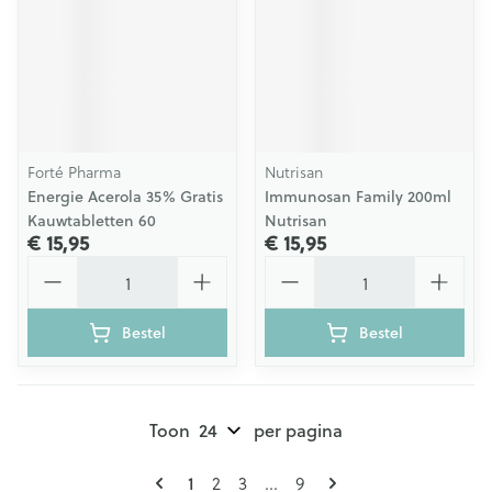
Forté Pharma
Nutrisan
Energie Acerola 35% Gratis
Immunosan Family 200ml
Kauwtabletten 60
Nutrisan
€ 15,95
€ 15,95
Aantal
Aantal
Bestel
Bestel
Toon
per pagina
Pagina's
U lees momenteel pagina
Pagina
Pagina
Pagina
1
2
3
...
9