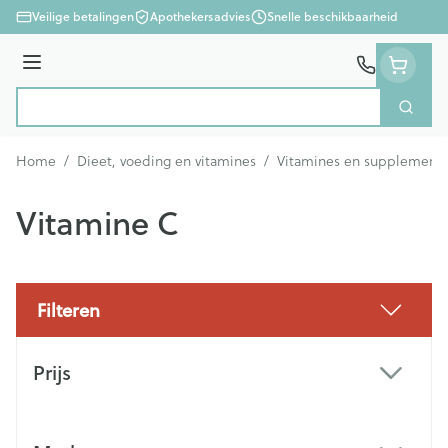
Ga naar de inhoud
Veilige betalingen
Apothekersadvies
Snelle beschikbaarheid
Menu
Zoek
Product, merk, categorie...
Home
/
Dieet, voeding en vitamines
/
Vitamines en supplement
Vitamine C
Filteren
Doorgaan naar productlijst
Prijs
filter