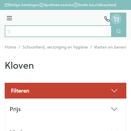
Ga naar de inhoud
Veilige betalingen
Apothekersadvies
Snelle beschikbaarheid
Menu
Zoek
Product, merk, categorie...
Home
/
Schoonheid, verzorging en hygiëne
/
Voeten en benen
/
Kloven
Filteren
Doorgaan naar productlijst
Prijs
filter