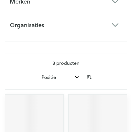
Merken
filter
Organisaties
filter
8
producten
Sorteer op: