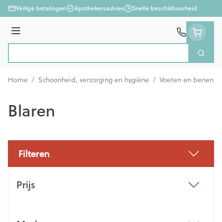
Ga naar de inhoud
Veilige betalingen
Apothekersadvies
Snelle beschikbaarheid
Menu
Zoek
Product, merk, categorie...
Home
/
Schoonheid, verzorging en hygiëne
/
Voeten en benen
/
Blaren
Filteren
Doorgaan naar productlijst
Prijs
filter