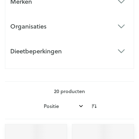
Merken
filter
Organisaties
filter
Dieetbeperkingen
filter
20
producten
Sorteer op: