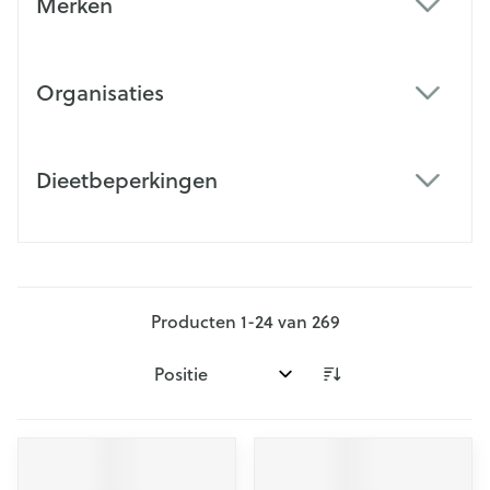
Merken
filter
Organisaties
filter
Dieetbeperkingen
filter
Producten
1
-
24
van
269
Sorteer op: