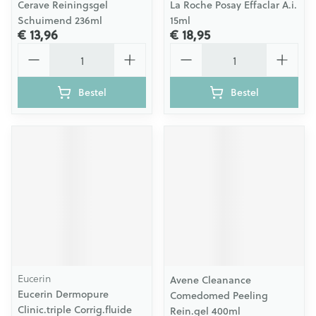
Cerave Reiningsgel
La Roche Posay Effaclar A.i.
Schuimend 236ml
15ml
€ 13,96
€ 18,95
Aantal
Aantal
Bestel
Bestel
Eucerin
Avene Cleanance
Eucerin Dermopure
Comedomed Peeling
Clinic.triple Corrig.fluide
Rein.gel 400ml