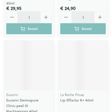
40ml
€ 29,95
€ 24,90
Aantal
Aantal
Bestel
Bestel
Eucerin
La Roche Posay
Eucerin Dermopure
Lrp Effaclar K+ 40ml
Clinic.peel.10
Nachtverzorg.40ml