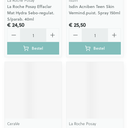
La Roche Posay
Isdin
La Roche Posay Effaclar
Isdin Acniben Teen Skin
Mat Hydra Sebo-regulat.
Vermind.puist. Spray 150ml
S/parab. 40ml
€ 24,50
€ 25,50
Aantal
Aantal
Bestel
Bestel
CeraVe
La Roche Posay