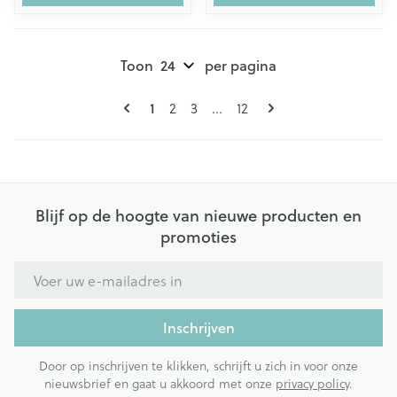
Toon
per pagina
Pagina's
U lees momenteel pagina
Pagina
Pagina
Pagina
1
2
3
...
12
Blijf op de hoogte van nieuwe producten en
promoties
E-mail adres
Inschrijven
Door op inschrijven te klikken, schrijft u zich in voor onze
nieuwsbrief en gaat u akkoord met onze
privacy policy
.