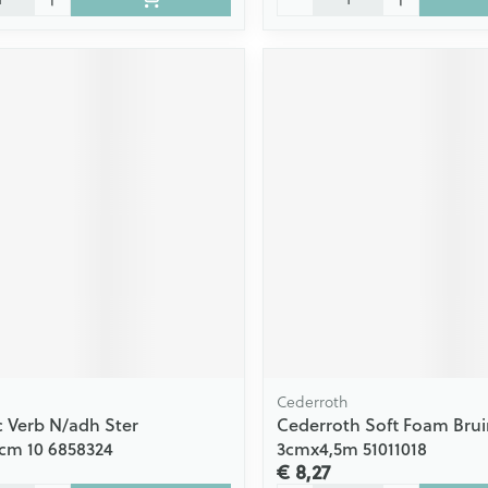
Cederroth
 Verb N/adh Ster
Cederroth Soft Foam Brui
0cm 10 6858324
3cmx4,5m 51011018
€ 8,27