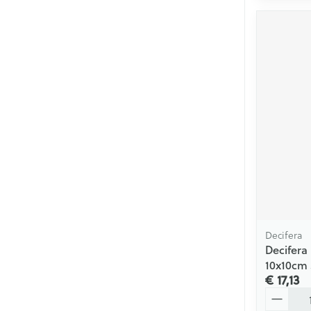
Decifera
Decifera
10x10cm 
€ 17,13
Aantal