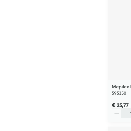
Mepilex 
595350
€ 25,77
Aantal