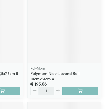
PolyMem
,5x7,5cm 5
Polymem Niet-klevend Roll
10cmx61cm 4
€ 195,06
Aantal