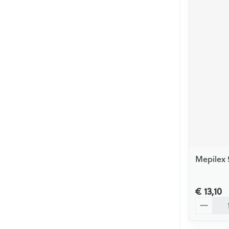
Mepilex 
€ 13,10
Aantal