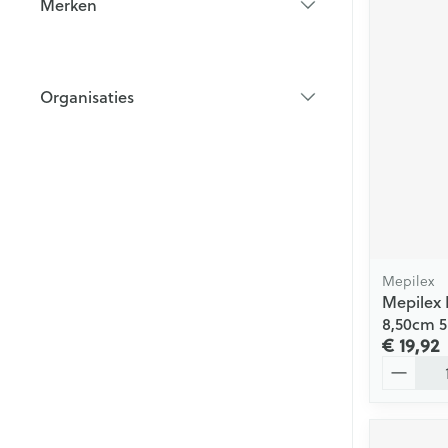
Merken
filter
Organisaties
filter
Mepilex
Mepilex L
8,50cm 5
€ 19,92
Aantal