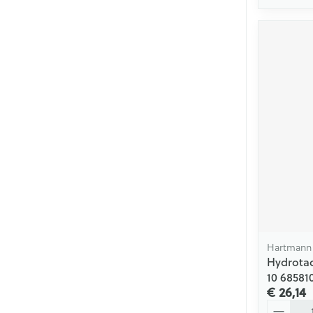
Hartmann
Hydrotac
10 68581
€ 26,14
Aantal