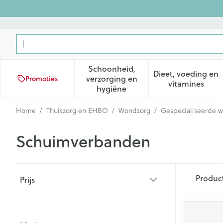
Ga naar de inhoud
Product, merk, categorie...
Schoonheid,
Dieet, voeding en
verzorging en
Promoties
Toon submenu voor Schoonhei
Toon subm
vitamines
hygiëne
Home
/
Thuiszorg en EHBO
/
Wondzorg
/
Gespecialiseerde 
Schuimverbanden
Doorgaan naar productlijst
Produc
Prijs
filter