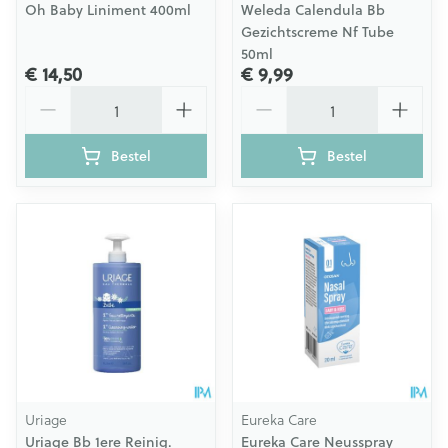
Oh Baby Liniment 400ml
Weleda Calendula Bb
Gezichtscreme Nf Tube
50ml
€ 14,50
€ 9,99
Aantal
Aantal
Bestel
Bestel
Uriage
Eureka Care
Uriage Bb 1ere Reinig.
Eureka Care Neusspray