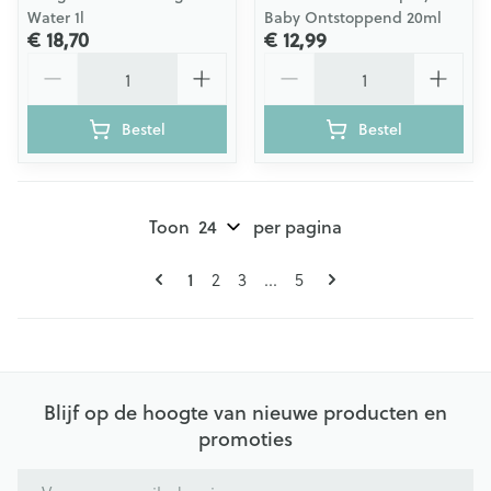
Water 1l
Baby Ontstoppend 20ml
€ 18,70
€ 12,99
Aantal
Aantal
Bestel
Bestel
Toon
per pagina
Pagina's
U lees momenteel pagina
Pagina
Pagina
Pagina
1
2
3
...
5
Blijf op de hoogte van nieuwe producten en
promoties
E-mail adres