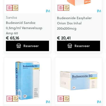
Geneesmiddel
Op voorschrift
Geneesmiddel
Op voorschrift
Sandoz
Budesonide Easyhaler
Budesonid Sandoz
Orion Dos Inhal
0,5mg/ml Vernevelsusp
200x200mcg
Amp 60
€ 65,16
€ 20,41
Reserveer
Reserveer
Geneesmiddel
Op voorschrift
Geneesmiddel
Op voorschrift