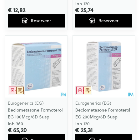
Inh.120
€ 12,82
€ 25,74
Reserveer
Reserveer
Geneesmiddel
Op voorschrift
Geneesmiddel
Op voorschrift
Eurogenerics (EG)
Eurogenerics (EG)
Beclometasone Formoterol
Beclometasone Formoterol
EG 100Mcg/6D Susp
EG 200Mcg/6D Susp
Inh.360
Inh.120
€ 65,20
€ 25,31