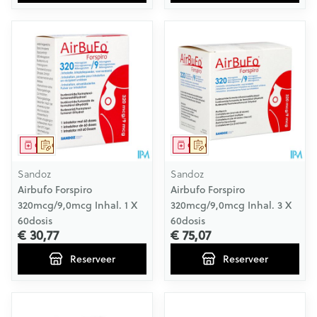
Geneesmiddel
Op voorschrift
Geneesmiddel
Op voorschrift
Sandoz
Sandoz
Airbufo Forspiro
Airbufo Forspiro
320mcg/9,0mcg Inhal. 1 X
320mcg/9,0mcg Inhal. 3 X
60dosis
60dosis
€ 30,77
€ 75,07
Reserveer
Reserveer