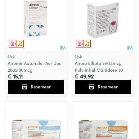
Geneesmiddel
Op voorschrift
Geneesmiddel
Op voorschrift
Ucb
Gsk
Airomir Autohaler Aer Dos
Anoro Ellipta 55/22mcg
200x100mcg
Pulv Inhal Multidose 30
€ 15,11
€ 49,92
Reserveer
Reserveer