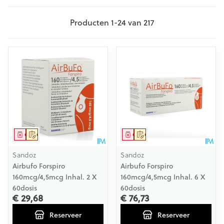
Producten
1
-
24
van
217
Geneesmiddel
Op voorschrift
Geneesmiddel
Op voorschrift
Sandoz
Sandoz
Airbufo Forspiro
Airbufo Forspiro
160mcg/4,5mcg Inhal. 2 X
160mcg/4,5mcg Inhal. 6 X
60dosis
60dosis
€ 29,68
€ 76,73
Reserveer
Reserveer