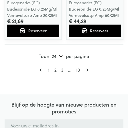
Eurogenerics (EG)
Eurogenerics (EG)
Budesonide EG 0,25Mg/Ml
Budesonide EG 0,25Mg/Ml
Vernevelsusp Amp 20X2Ml
Vernevelsusp Amp 60X2Ml
€ 21,69
€ 44,29
Reserveer
Reserveer
Toon
per pagina
Pagina's
U lees momenteel pagina
Pagina
Pagina
Pagina
1
2
3
...
10
Blijf op de hoogte van nieuwe producten en
promoties
E-mail adres