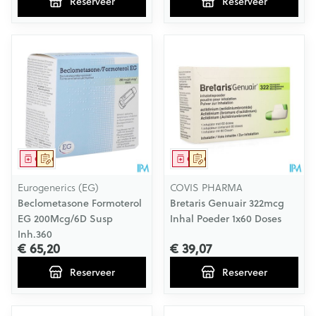
Reserveer
Reserveer
Geneesmiddel
Op voorschrift
Geneesmiddel
Op voorschrift
Eurogenerics (EG)
COVIS PHARMA
Beclometasone Formoterol
Bretaris Genuair 322mcg
EG 200Mcg/6D Susp
Inhal Poeder 1x60 Doses
Inh.360
€ 65,20
€ 39,07
Reserveer
Reserveer