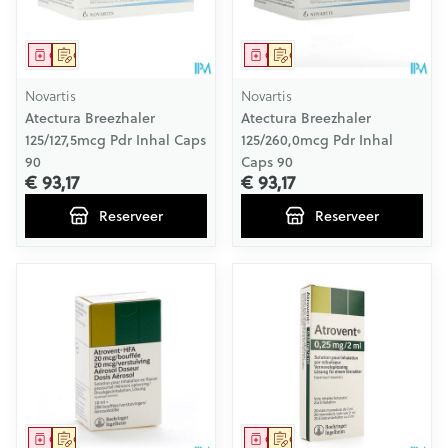
Geneesmiddel
Op voorschrift
Geneesmiddel
Op voorschrift
Novartis
Novartis
Atectura Breezhaler
Atectura Breezhaler
125/127,5mcg Pdr Inhal Caps
125/260,0mcg Pdr Inhal
90
Caps 90
€ 93,17
€ 93,17
Reserveer
Reserveer
Geneesmiddel
Op voorschrift
Geneesmiddel
Op voorschrift