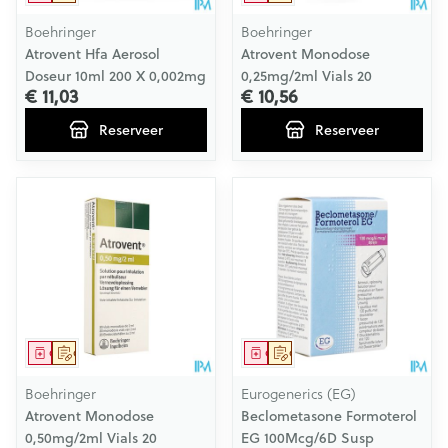
Boehringer
Boehringer
Atrovent Hfa Aerosol
Atrovent Monodose
Doseur 10ml 200 X 0,002mg
0,25mg/2ml Vials 20
€ 11,03
€ 10,56
Reserveer
Reserveer
Geneesmiddel
Op voorschrift
Geneesmiddel
Op voorschrift
Boehringer
Eurogenerics (EG)
Atrovent Monodose
Beclometasone Formoterol
0,50mg/2ml Vials 20
EG 100Mcg/6D Susp