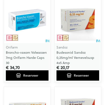
Geneesmiddel
Op voorschrift
Geneesmiddel
Op voorschrift
Orifarm
Sandoz
Broncho-vaxom Volwassen
Budesonid Sandoz
7mg Orifarm Harde Caps
0,25mg/ml Vernevelsusp
30
4x5 Amp
€ 34,70
€ 20,17
Reserveer
Reserveer