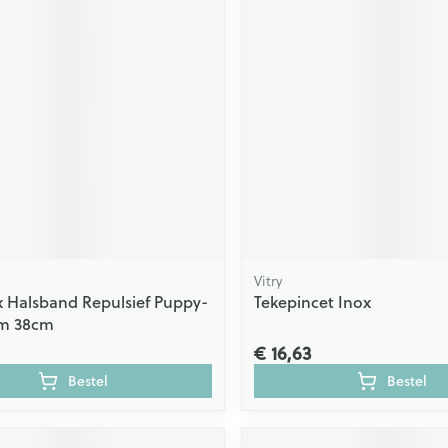
Vitry
x Halsband Repulsief Puppy-
Tekepincet Inox
m 38cm
€ 16,63
Bestel
Bestel