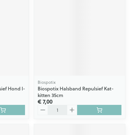
Biospotix
ief Hond l-
Biospotix Halsband Repulsief Kat-
kitten 35cm
€ 7,00
Aantal