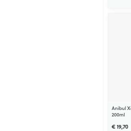
Anibul X
200ml
€ 19,70