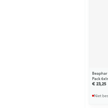
Beaphar 
Pack 6x1
€ 23,25
Niet be