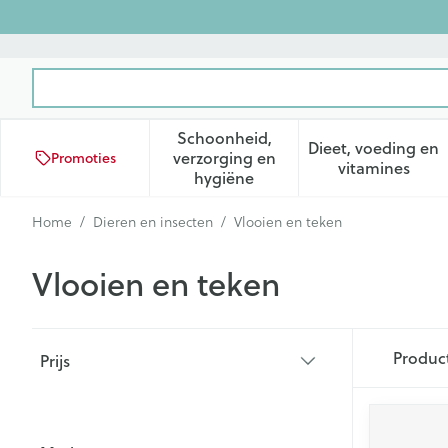
Ga naar de inhoud
Product, merk, categorie...
Schoonheid,
Dieet, voeding en
verzorging en
Promoties
Toon submenu voor Schoonhei
Toon subm
vitamines
hygiëne
Home
/
Dieren en insecten
/
Vlooien en teken
Vlooien en teken
Doorgaan naar productlijst
Produc
Prijs
filter