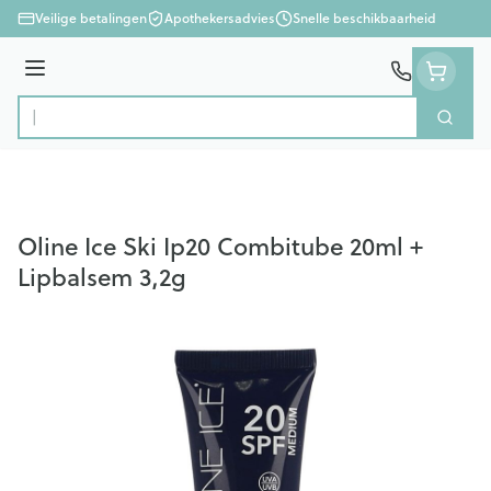
Ga naar de inhoud
Veilige betalingen
Apothekersadvies
Snelle beschikbaarheid
Menu
Zoek
Product, merk, categorie...
Oline Ice Ski Ip20 Combitube 20ml +
Lipbalsem 3,2g