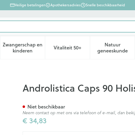
Veilige betalingen
Apothekersadvies
Snelle beschikbaarheid
Zwangerschap en
Natuur
Vitaliteit 50+
d, verzorging en hygiëne categorie
enu voor Dieet, voeding en vitamines categorie
Toon submenu voor Zwangerschap en kinderen ca
Toon submenu voor Vitaliteit 
Toon subm
kinderen
geneeskunde
ca
Androlistica Caps 90 Holi
Niet beschikbaar
Neem contact op met ons via telefoon of e-mail, dan be
€ 34,83