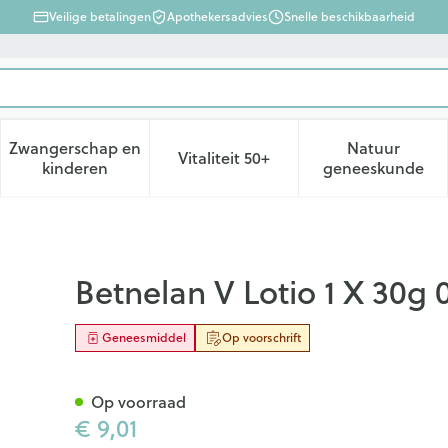
Veilige betalingen
Apothekersadvies
Snelle beschikbaarheid
Zwangerschap en
Natuur
Vitaliteit 50+
d, verzorging en hygiëne categorie
enu voor Dieet, voeding en vitamines categorie
Toon submenu voor Zwangerschap en kinderen ca
Toon submenu voor Vitaliteit 
Toon subm
kinderen
geneeskunde
%
Betnelan V Lotio 1 X 30g 
Geneesmiddel
Op voorschrift
Op voorraad
€ 9,01