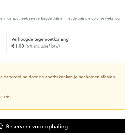
je in de apotheek een verlaagde prijs en niet de prijs die op onze webshop
Verhoogde tegemoetkoming
€ 1,00
(6% inclusief btw)
 Na beoordeling door de apotheker kan je het komen afhalen
ereist.
Reserveer
voor ophaling