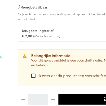
Terugbetaalbaar
Als je recht hebt op een terugbetaling voor dit geneesmiddel, betaal 
vermeld staat.
Terugbetalingstarief
€ 2,00
(6% inclusief btw)
Belangrijke informatie
Voor dit geneesmiddel is een voorschrift nodig.
en betalen.
Ik weet dat dit product een voorschrift v
Aantal